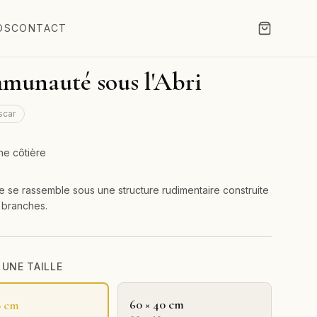
OS
CONTACT
unauté sous l'Abri
scar
ne côtière
 se rassemble sous une structure rudimentaire construite
 branches.
 UNE TAILLE
60 × 40 cm
0 cm