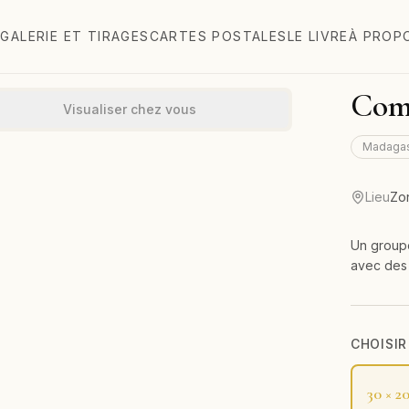
GALERIE ET TIRAGES
CARTES POSTALES
LE LIVRE
À PROP
Comm
Visualiser chez vous
Madaga
Lieu
Zo
Un groupe
avec des
CHOISIR
30 × 2