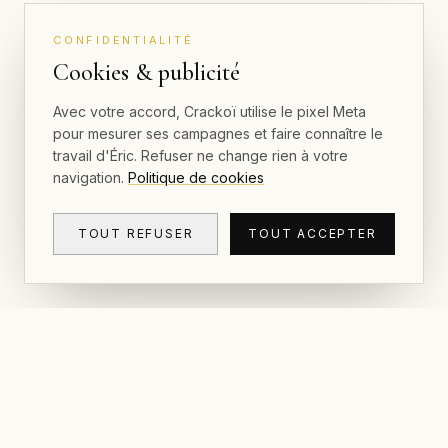
CONFIDENTIALITÉ
Cookies & publicité
Avec votre accord, Crackoï utilise le pixel Meta
pour mesurer ses campagnes et faire connaître le
travail d'Éric. Refuser ne change rien à votre
navigation.
Politique de cookies
TOUT REFUSER
TOUT ACCEPTER
NAVIGAT
CRACKOÏ
Galerie et
© 2026 Crackoï — Eric Lamblin. Tous
droits réservés.