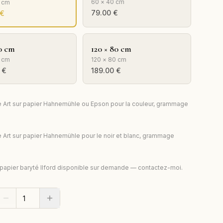
60 × 40 cm
0 cm
79.00
€
€
0 cm
120 × 80 cm
 cm
120 × 80 cm
€
189.00
€
e Art sur papier Hahnemühle ou Epson pour la couleur, grammage
e Art sur papier Hahnemühle pour le noir et blanc, grammage
 papier baryté Ilford disponible sur demande — contactez-moi.