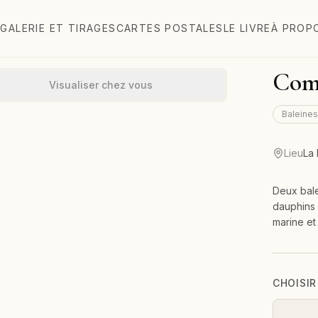
GALERIE ET TIRAGES
CARTES POSTALES
LE LIVRE
À PROP
Com
Visualiser chez vous
Baleines
Lieu
La
Deux bal
dauphins 
marine et
CHOISIR