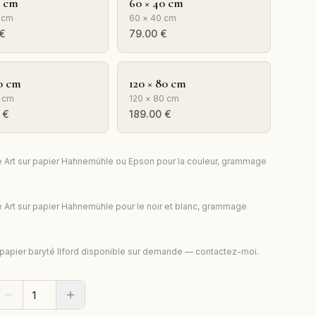
0 cm
60 × 40 cm
 cm
60 × 40 cm
€
79.00
€
0 cm
120 × 80 cm
 cm
120 × 80 cm
€
189.00
€
e Art sur papier Hahnemühle ou Epson pour la couleur, grammage
e Art sur papier Hahnemühle pour le noir et blanc, grammage
 papier baryté Ilford disponible sur demande — contactez-moi.