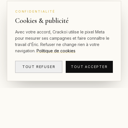
CONFIDENTIALITÉ
Cookies & publicité
Avec votre accord, Crackoï utilise le pixel Meta
pour mesurer ses campagnes et faire connaître le
travail d'Éric. Refuser ne change rien à votre
navigation.
Politique de cookies
TOUT REFUSER
TOUT ACCEPTER
NAVIGAT
CRACKOÏ
Galerie et
© 2026 Crackoï — Eric Lamblin. Tous
droits réservés.