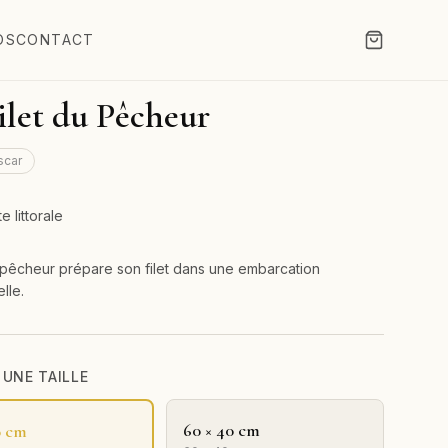
OS
CONTACT
ilet du Pêcheur
scar
e littorale
pêcheur prépare son filet dans une embarcation
elle.
 UNE TAILLE
60 × 40 cm
0 cm