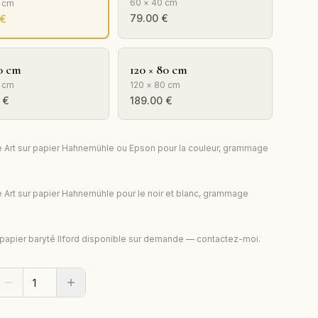
60 × 40 cm
0 cm
79.00
€
€
0 cm
120 × 80 cm
 cm
120 × 80 cm
€
189.00
€
e Art sur papier Hahnemühle ou Epson pour la couleur, grammage
e Art sur papier Hahnemühle pour le noir et blanc, grammage
 papier baryté Ilford disponible sur demande — contactez-moi.