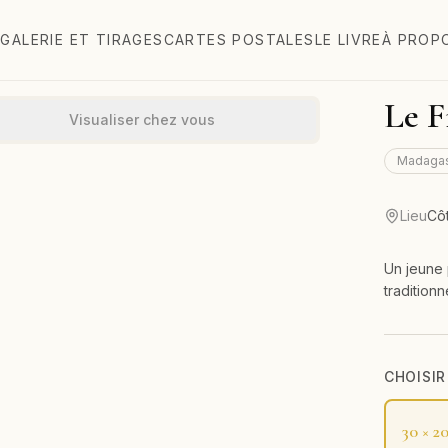
GALERIE ET TIRAGES
CARTES POSTALES
LE LIVRE
À PROP
Le F
Visualiser chez vous
Madaga
Lieu
Côt
Un jeune 
traditionn
CHOISIR
30 × 2