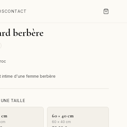
OS
CONTACT
rd berbère
roc
it intime d'une femme berbère
 UNE TAILLE
0 cm
60 × 40 cm
 cm
60 × 40 cm