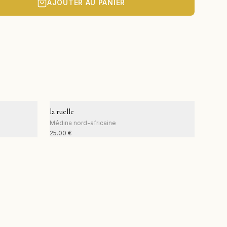
AJOUTER AU PANIER
la ruelle
Médina nord-africaine
25.00
€