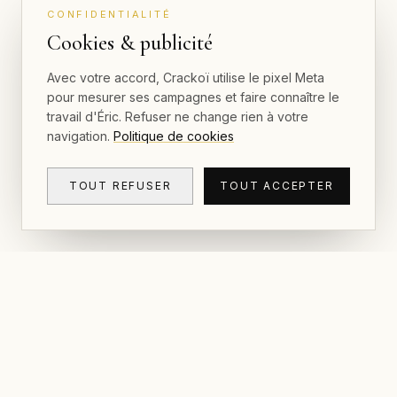
CONFIDENTIALITÉ
Cookies & publicité
Avec votre accord, Crackoï utilise le pixel Meta
pour mesurer ses campagnes et faire connaître le
travail d'Éric. Refuser ne change rien à votre
navigation.
Politique de cookies
TOUT REFUSER
TOUT ACCEPTER
NAVIGAT
CRACKOÏ
Galerie et
© 2026 Crackoï — Eric Lamblin. Tous
droits réservés.
Cartes Pos