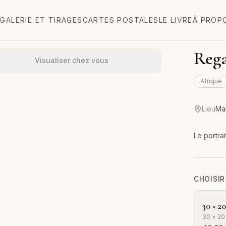
GALERIE ET TIRAGES
CARTES POSTALES
LE LIVRE
À PROP
Rega
Visualiser chez vous
Afrique
Lieu
Ma
Le portra
CHOISIR
30 × 2
30 × 20